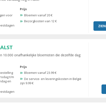
Prijs
agen voor
Bloemen vanaf 20 €
Bezorgkosten van 12 €
feestdagen
ZIEN
AALST
 10.000 onafhankelijke bloemisten die dezelfde dag
Prijs
bestelling
Bloemen vanaf 23.99 €
insdag t/m
De service- en leveringskosten in België
andag en
zijn 9.99 €
feestdagen