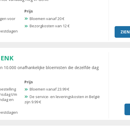
Prijs
agen voor
Bloemen vanaf 20 €
Bezorgkosten van 12 €
feestdagen
ZIEN
GENK
 10.000 onafhankelijke bloemisten die dezelfde dag
Prijs
bestelling
Bloemen vanaf 23.99 €
insdag t/m
De service- en leveringskosten in België
andag en
zijn 9.99 €
feestdagen