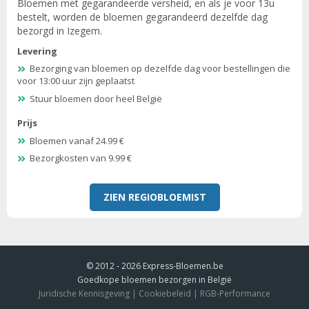
Bloemen met gegarandeerde versheid, en als je voor 13u
bestelt, worden de bloemen gegarandeerd dezelfde dag
bezorgd in Izegem.
Levering
Bezorging van bloemen op dezelfde dag voor bestellingen die
voor 13:00 uur zijn geplaatst
Stuur bloemen door heel België
Prijs
Bloemen vanaf 24.99 €
Bezorgkosten van 9.99 €
ZIEN REGIOBLOEMIST
© 2012 - 2026
Express-Bloemen.be
Goedkope bloemen bezorgen in België
Juridische Kennisgeving
|
Cookiebeleid
|
RGB-Performance