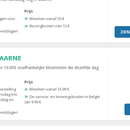
Prijs
agen voor
Bloemen vanaf 20 €
Bezorgkosten van 12 €
feestdagen
ZIEN
LAARNE
 10.000 onafhankelijke bloemisten die dezelfde dag
Prijs
bestelling
Bloemen vanaf 23.99 €
insdag t/m
De service- en leveringskosten in België
andag en
zijn 9.99 €
feestdagen