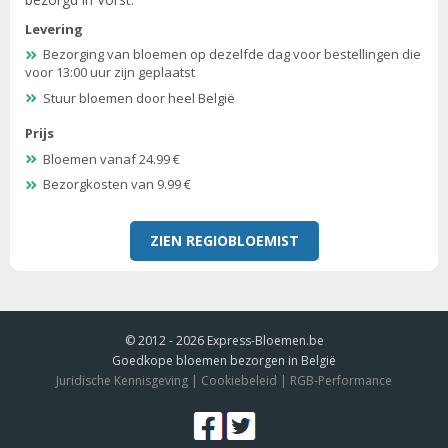
Levering
Bezorging van bloemen op dezelfde dag voor bestellingen die
voor 13:00 uur zijn geplaatst
Stuur bloemen door heel België
Prijs
Bloemen vanaf 24.99 €
Bezorgkosten van 9.99 €
ZIEN REGIOBLOEMIST
© 2012 - 2026
Express-Bloemen.be
Goedkope bloemen bezorgen in België
Juridische Kennisgeving
|
Cookiebeleid
|
RGB-Performance